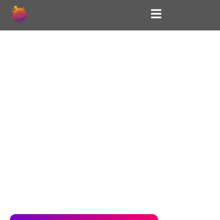
VOLLE PULLE
JECK –
KARNEVAL,
WIE ER SEIN
MUSS!
Grugahalle Essen – die Bühne brennt, die
Jecken toben!